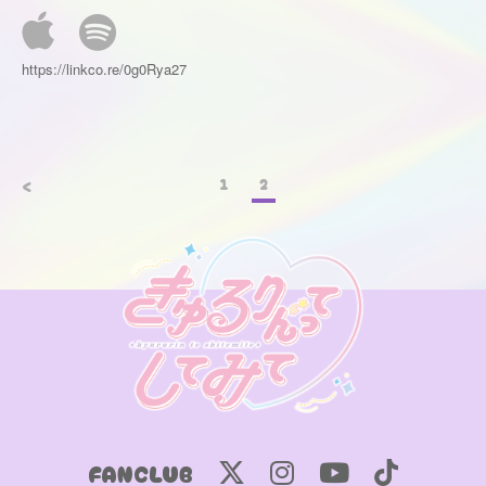
https://linkco.re/0g0Rya27
1
2
<
FANCLUB